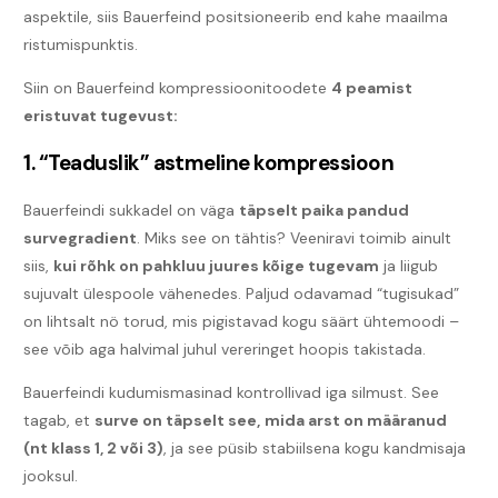
aspektile, siis Bauerfeind positsioneerib end kahe maailma
ristumispunktis.
Siin on Bauerfeind kompressioonitoodete
4 peamist
eristuvat tugevust:
1. “Teaduslik” astmeline kompressioon
Bauerfeindi sukkadel on väga
täpselt paika pandud
survegradient
. Miks see on tähtis? Veeniravi toimib ainult
siis,
kui rõhk on pahkluu juures kõige tugevam
ja liigub
sujuvalt ülespoole vähenedes. Paljud odavamad “tugisukad”
on lihtsalt nö torud, mis pigistavad kogu säärt ühtemoodi –
see võib aga halvimal juhul vereringet hoopis takistada.
Bauerfeindi kudumismasinad kontrollivad iga silmust. See
tagab, et
surve on täpselt see,
mida arst on määranud
(nt klass 1, 2 või 3)
, ja see püsib stabiilsena kogu kandmisaja
jooksul.