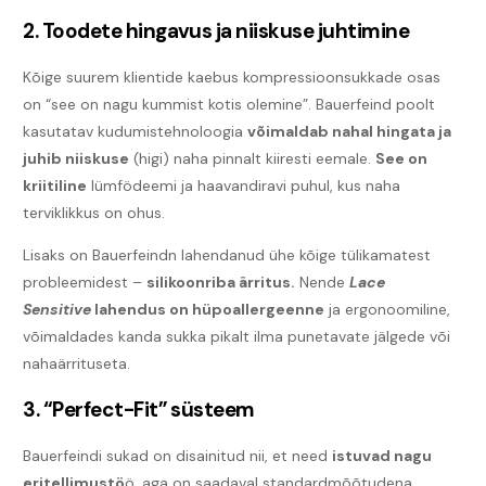
2. Toodete hingavus ja niiskuse juhtimine
Kõige suurem klientide kaebus kompressioonsukkade osas
on “see on nagu kummist kotis olemine”. Bauerfeind poolt
kasutatav kudumistehnoloogia
võimaldab nahal hingata ja
juhib niiskuse
(higi) naha pinnalt kiiresti eemale.
See on
kriitiline
lümfödeemi ja haavandiravi puhul, kus naha
terviklikkus on ohus.
Lisaks on Bauerfeindn lahendanud ühe kõige tülikamatest
probleemidest –
silikoonriba ärritus.
Nende
Lace
Sensitive
lahendus on hüpoallergeenne
ja ergonoomiline,
võimaldades kanda sukka pikalt ilma punetavate jälgede või
nahaärrituseta.
3. “Perfect-Fit” süsteem
Bauerfeindi sukad on disainitud nii, et need
istuvad nagu
eritellimustö
ö, aga on saadaval standardmõõtudena.