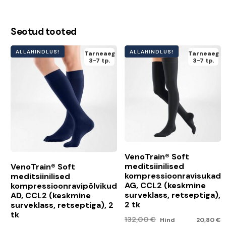
Seotud tooted
ALLAHINDLUS!
ALLAHINDLUS!
Tarneaeg
Tarneaeg
3-7 tp.
3-7 tp.
VenoTrain® Soft
meditsiinilised
VenoTrain® Soft
kompressioonravisukad
meditsiinilised
AG, CCL2 (keskmine
kompressioonravipõlvikud
surveklass, retseptiga),
AD, CCL2 (keskmine
2 tk
surveklass, retseptiga), 2
tk
132,00
€
Hind
20,80
€