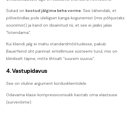
Sukad on
kootud jälgima keha vorme.
See tähendab, et
põlveõndlas pole üleliigset kanga kogunemist (mis põhjustaks
soonimist) ja kand on disainitud nii, et see ei jääks jalas
“lotendama”.
Kui kliendi jalg ei mahu standardmõõtudesse, pakub
Bauerfeind üht parimat eritellimuse süsteemi turul, mis on
kliiniliselt täpne, mitte lihtsalt “suurem suurus”.
4. Vastupidavus
See on oluline argument korduvklientidele.
Odavama klassi kompressioonsukk kaotab oma elastsuse
(survevõime)