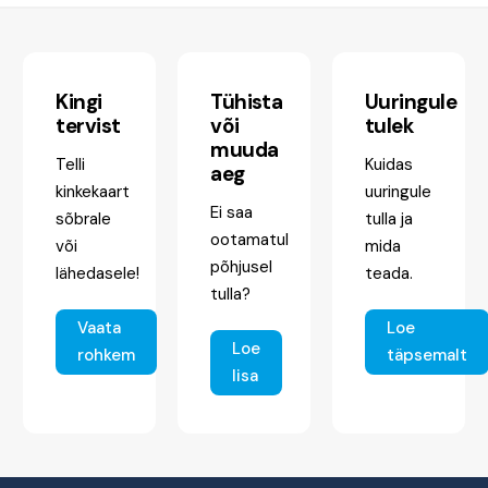
Kingi
Tühista
Uuringule
tervist
või
tulek
muuda
Telli
Kuidas
aeg
kinkekaart
uuringule
Ei saa
sõbrale
tulla ja
ootamatul
või
mida
põhjusel
lähedasele!
teada.
tulla?
Vaata
Loe
Loe
rohkem
täpsemalt
lisa