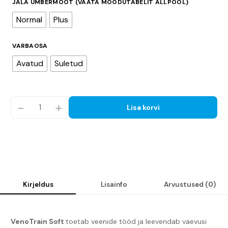
JALA ÜMBERMÕÕT (VAATA MÕÕDUTABELIT ALLPOOL)
Normal
Plus
VARBAOSA
Avatud
Suletud
-
+
Lisa korvi
Kirjeldus
Lisainfo
Arvustused (0)
VenoTrain Soft
toetab veenide tööd ja leevendab vaevusi