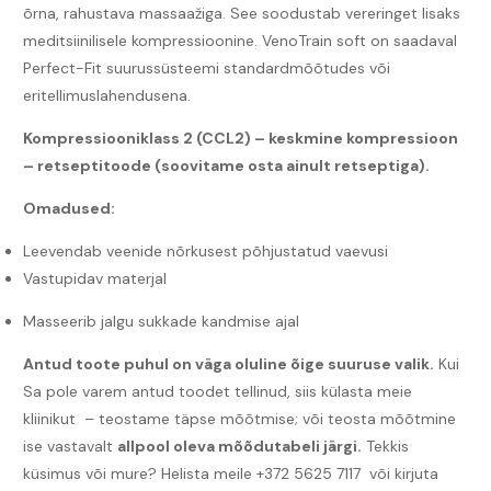
õrna, rahustava massaažiga. See soodustab vereringet lisaks
meditsiinilisele kompressioonine. VenoTrain soft on saadaval
Perfect-Fit suurussüsteemi standardmõõtudes või
eritellimuslahendusena.
Kompressiooniklass 2 (CCL2) – keskmine kompressioon
– retseptitoode (soovitame osta ainult retseptiga).
Omadused:
Leevendab veenide nõrkusest põhjustatud vaevusi
Vastupidav materjal
Masseerib jalgu sukkade kandmise ajal
Antud toote puhul on väga oluline õige suuruse valik.
Kui
Sa pole varem antud toodet tellinud, siis külasta meie
kliinikut – teostame täpse mõõtmise; või teosta mõõtmine
ise vastavalt
allpool oleva mõõdutabeli järgi.
Tekkis
küsimus või mure? Helista meile +372 5625 7117 või kirjuta