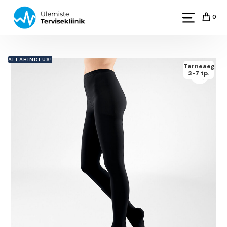
0
ALLAHINDLUS!
Tarneaeg
3-7 tp.