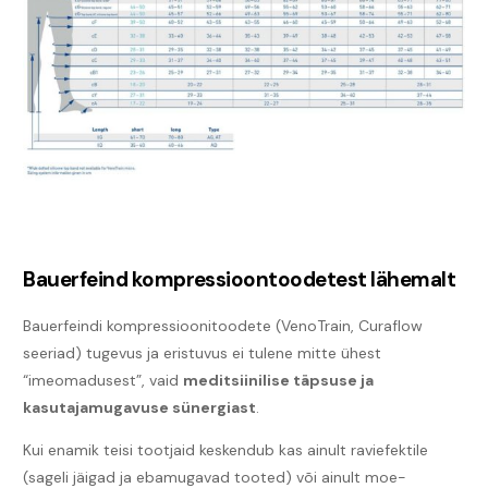
Bauerfeind kompressioontoodetest lähemalt
Bauerfeindi kompressioonitoodete (VenoTrain, Curaflow
seeriad) tugevus ja eristuvus ei tulene mitte ühest
“imeomadusest”, vaid
meditsiinilise täpsuse ja
kasutajamugavuse sünergiast
.
Kui enamik teisi tootjaid keskendub kas ainult raviefektile
(sageli jäigad ja ebamugavad tooted) või ainult moe-