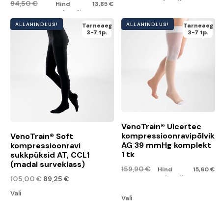
retseptiga:
94,50
€
Hind
13,85
€
112,20
€
retseptiga:
80,35
€
Vali
ALLAHINDLUS!
ALLAHINDLUS!
Tarneaeg
Tarneaeg
Vali
3-7 tp.
3-7 tp.
VenoTrain® Ulcertec
kompressioonravipõlvik
VenoTrain® Soft
AG 39 mmHg komplekt
kompressioonravi
1 tk
sukkpüksid AT, CCL1
(madal surveklass)
159,90
€
Hind
15,60
€
retseptiga:
105,00
€
89,25
€
135,90
€
Vali
Vali
Parem
Vasak