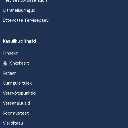
Tervisesportlase audit
Ultraheliuuringud
Ettevõtte Tervisepäev
Kasulikud lingid
Hinnakiri
Kinkekaart
Karjäär
Uuringule tulek
Verevõtupunktid
Vereanalüüsid
Koormustest
Visiiditasu