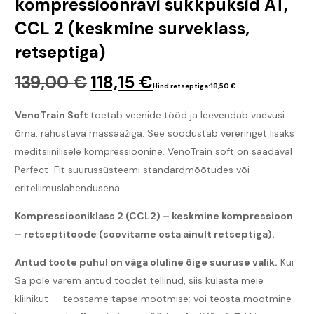
kompressioonravi sukkpüksid AT,
CCL 2 (keskmine surveklass,
retseptiga)
139,00
€
118,15
€
Hind retseptiga:
18,50
€
VenoTrain Soft
toetab veenide tööd ja leevendab vaevusi
õrna, rahustava massaažiga. See soodustab vereringet lisaks
meditsiinilisele kompressioonine. VenoTrain soft on saadaval
Perfect-Fit suurussüsteemi standardmõõtudes või
eritellimuslahendusena.
Kompressiooniklass 2 (CCL2) – keskmine kompressioon
– retseptitoode (soovitame osta ainult retseptiga).
Antud toote puhul on väga oluline õige suuruse valik.
Kui
Sa pole varem antud toodet tellinud, siis külasta meie
kliinikut – teostame täpse mõõtmise; või teosta mõõtmine