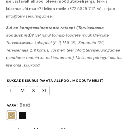
ise vastavalt
allpool oleva mõõdutabeli järgi.
Tekkis
küsimus või mure? Helista meile +372 5625 7117 või kirjuta
info@terviseuuringud.ee.
Sul on kompressioontoote retsept (Tervisekassa
soodushind)?
Sel juhul toimub toodete müük Ülemiste
Tervisekliinikus kohapeal (E-R, kl 8-16): Sepapaja 12/1,
Tervisemaja 2, II korrus, või meili teel info@terviseuuringud.ee
(saadame tooteid ka pakiautomaati). Meili teel päringut saates
lisa oma isikukood.
SUKKADE SUURUS (VAATA ALLPOOL MÕÕDUTABELIT)
L
M
S
XL
: Beež
VÄRV