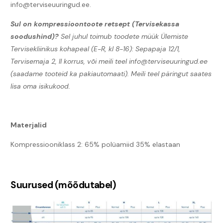
info@terviseuuringud.ee.
Sul on kompressioontoote retsept (Tervisekassa
soodushind)?
Sel juhul toimub toodete müük Ülemiste
Tervisekliinikus kohapeal (E-R, kl 8-16): Sepapaja 12/1,
Tervisemaja 2, II korrus, või meili teel info@terviseuuringud.ee
(saadame tooteid ka pakiautomaati). Meili teel päringut saates
lisa oma isikukood.
Materjalid
Kompressiooniklass 2: 65% polüamiid 35% elastaan
Suurused (mõõdutabel)